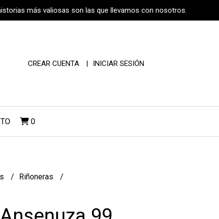
historias más valiosas son las que llevamos con nosotros.
CREAR CUENTA
INICIAR SESIÓN
CTO
0
os
Riñoneras
 Ansenuza 99