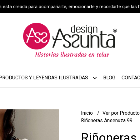
za está creada para acompañarte, emocionarte y recordarte que las 
PRODUCTOS Y LEYENDAS ILUSTRADAS
BLOG
CONTA
Inicio
Ver por Product
Riñoneras Ansenuza 99
Riñoneras