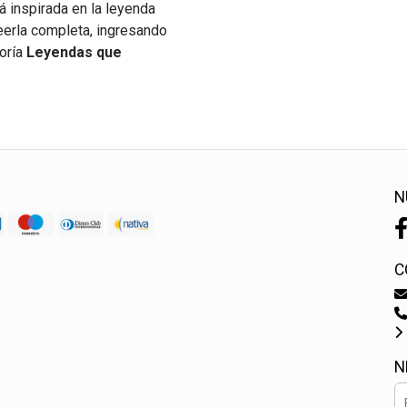
á inspirada en la leyenda
eerla completa, ingresando
goría
Leyendas que
N
C
N