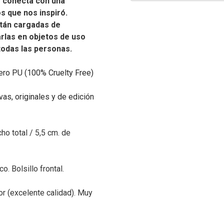
e conecta con una
os que nos inspiró.
tán cargadas de
carlas en objetos de uso
 todas las personas.
ero PU (100% Cruelty Free)
as, originales y de edición
ho total / 5,5 cm. de
o. Bolsillo frontal.
or (excelente calidad). Muy