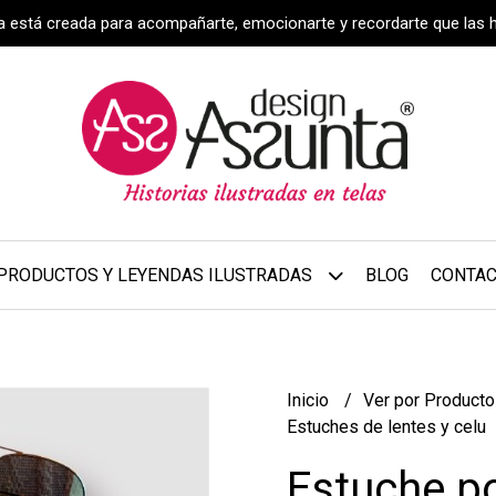
za está creada para acompañarte, emocionarte y recordarte que las 
PRODUCTOS Y LEYENDAS ILUSTRADAS
BLOG
CONTA
Inicio
Ver por Product
Estuches de lentes y celu
Estuche po