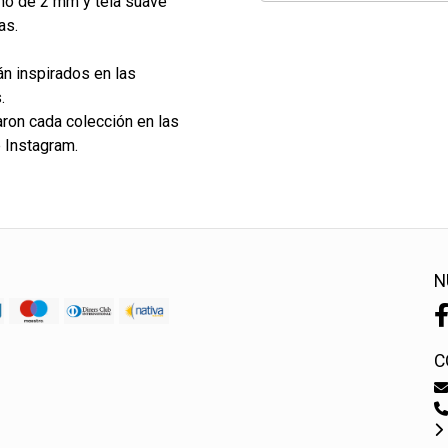
eno de 2 mm y tela suave
as.
n inspirados en las
.
aron cada colección en las
e Instagram.
N
C