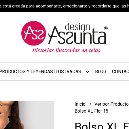
za está creada para acompañarte, emocionarte y recordarte que las 
PRODUCTOS Y LEYENDAS ILUSTRADAS
BLOG
CONTA
Inicio
Ver por Product
Bolso XL Flor 15
Bolso XL F