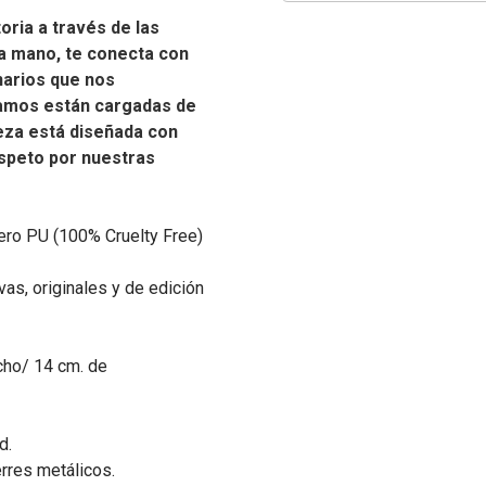
oria a través de las
a mano, te conecta con
narios que nos
ñamos están cargadas de
ieza está diseñada con
espeto por nuestras
ero PU (100% Cruelty Free)
as, originales y de edición
cho/ 14 cm. de
d.
ierres metálicos.