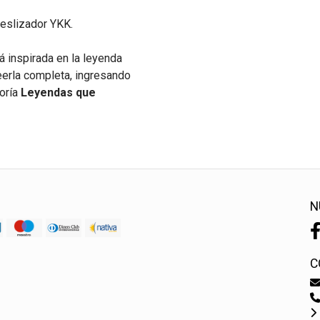
deslizador YKK.
á inspirada en la leyenda
eerla completa, ingresando
goría
Leyendas que
N
C