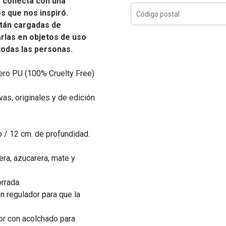
e conecta con una
os que nos inspiró.
tán cargadas de
carlas en objetos de uso
 todas las personas.
ero PU (100% Cruelty Free)
as, originales y de edición
o / 12 cm. de profundidad.
ra, azucarera, mate y
orrada.
n regulador para que la
or con acolchado para