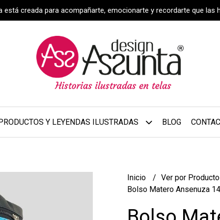
za está creada para acompañarte, emocionarte y recordarte que las 
PRODUCTOS Y LEYENDAS ILUSTRADAS
BLOG
CONTA
Inicio
Ver por Product
Bolso Matero Ansenuza 1
Bolso Mat