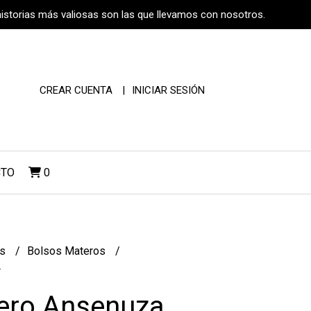
historias más valiosas son las que llevamos con nosotros.
CREAR CUENTA
INICIAR SESIÓN
CTO
0
os
Bolsos Materos
4
ero Ansenuza