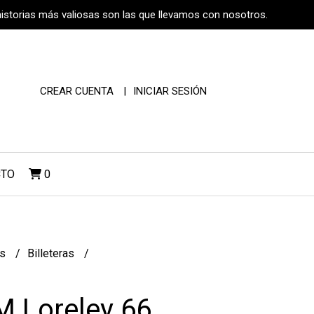
historias más valiosas son las que llevamos con nosotros.
CREAR CUENTA
INICIAR SESIÓN
CTO
0
os
Billeteras
 M Loreley 66