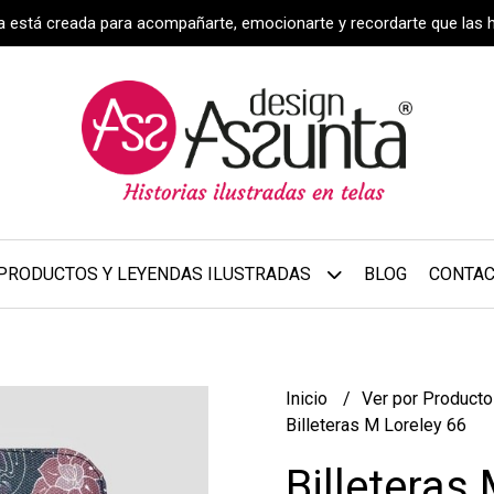
za está creada para acompañarte, emocionarte y recordarte que las 
PRODUCTOS Y LEYENDAS ILUSTRADAS
BLOG
CONTA
Inicio
Ver por Product
Billeteras M Loreley 66
Billeteras