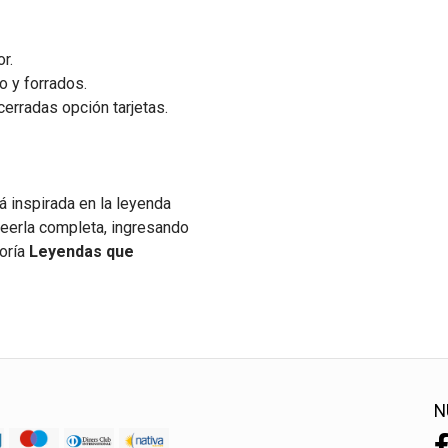
r.
o y forrados.
cerradas opción tarjetas.
á inspirada en la leyenda
a leerla completa, ingresando
goría
Leyendas que
N