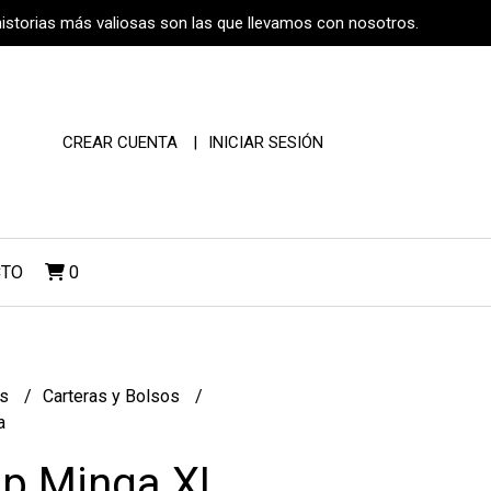
historias más valiosas son las que llevamos con nosotros.
CREAR CUENTA
INICIAR SESIÓN
CTO
0
os
Carteras y Bolsos
a
op Minga XL