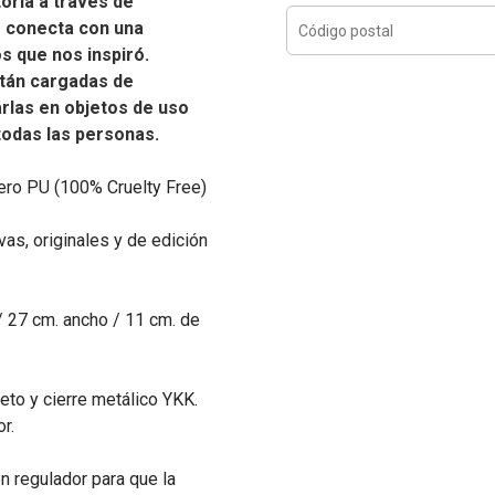
oria a través de
e conecta con una
os que nos inspiró.
tán cargadas de
carlas en objetos de uso
 todas las personas.
ero PU (100% Cruelty Free)
as, originales y de edición
/ 27 cm. ancho / 11 cm. de
eto y cierre metálico YKK.
r.
n regulador para que la