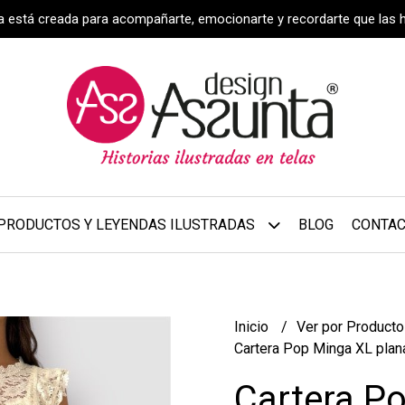
za está creada para acompañarte, emocionarte y recordarte que las 
PRODUCTOS Y LEYENDAS ILUSTRADAS
BLOG
CONTA
Inicio
Ver por Product
Cartera Pop Minga XL plan
Cartera P