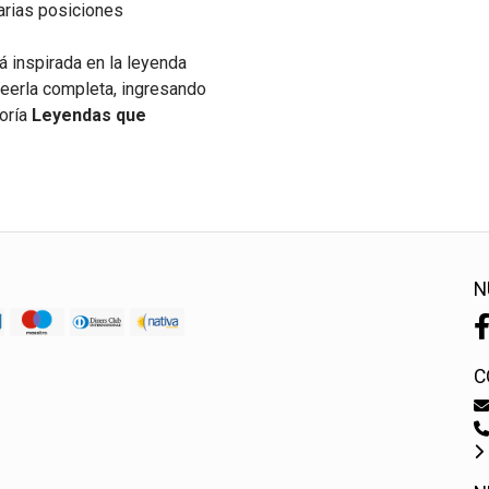
rias posiciones
á inspirada en la leyenda
a leerla completa, ingresando
goría
Leyendas que
N
C