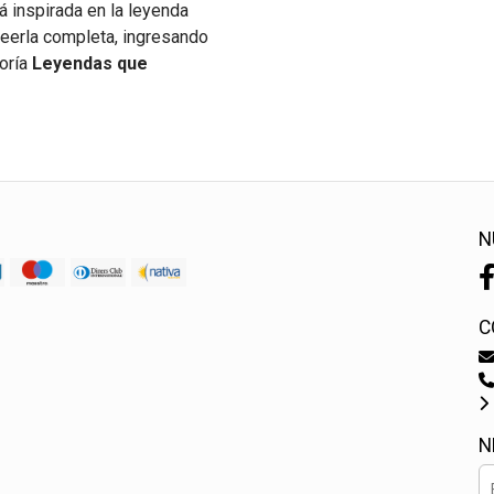
á inspirada en la leyenda
a leerla completa, ingresando
goría
Leyendas que
N
C
N