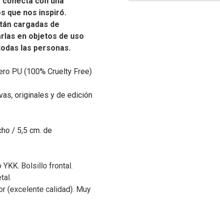
e conecta con una
os que nos inspiró.
tán cargadas de
carlas en objetos de uso
 todas las personas.
ero PU (100% Cruelty Free)
as, originales y de edición
ho / 5,5 cm. de
 YKK. Bolsillo frontal.
tal.
or (excelente calidad). Muy