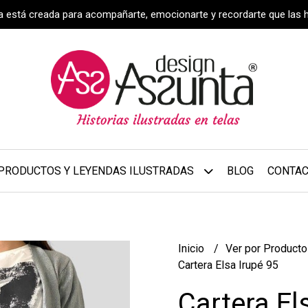
za está creada para acompañarte, emocionarte y recordarte que las 
PRODUCTOS Y LEYENDAS ILUSTRADAS
BLOG
CONTA
Inicio
Ver por Product
Cartera Elsa Irupé 95
Cartera El