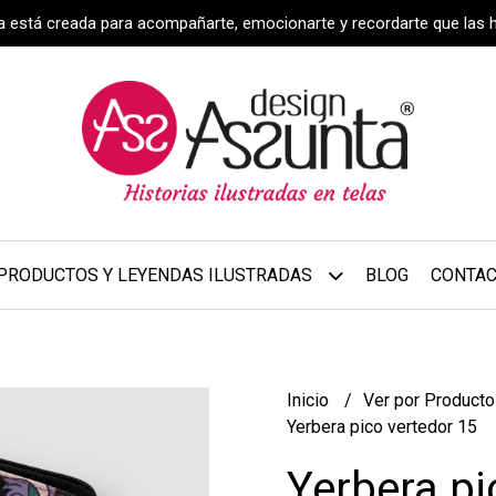
za está creada para acompañarte, emocionarte y recordarte que las 
PRODUCTOS Y LEYENDAS ILUSTRADAS
BLOG
CONTA
Inicio
Ver por Product
Yerbera pico vertedor 15
Yerbera pi