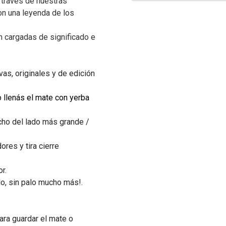
 través de nuestras
on una leyenda de los
.
 cargadas de significado e
as, originales y de edición
o llenás el mate con yerba
cho del lado más grande /
ores y tira cierre
or.
o, sin palo mucho más!.
ra guardar el mate o