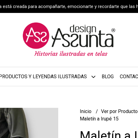
za está creada para acompañarte, emocionarte y recordarte que las 
PRODUCTOS Y LEYENDAS ILUSTRADAS
BLOG
CONTA
Inicio
Ver por Product
Maletín a Irupé 15
Maletín a 