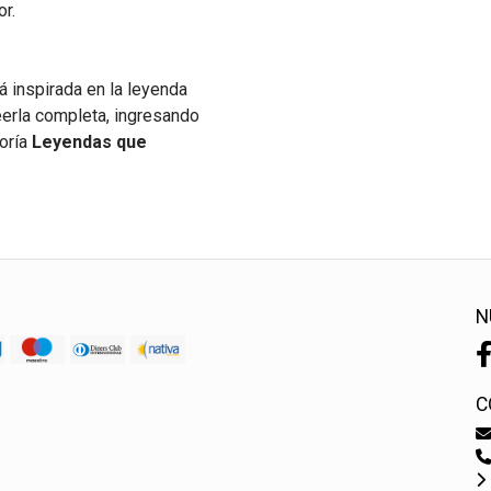
or.
á inspirada en la leyenda
 leerla completa, ingresando
goría
Leyendas que
N
C